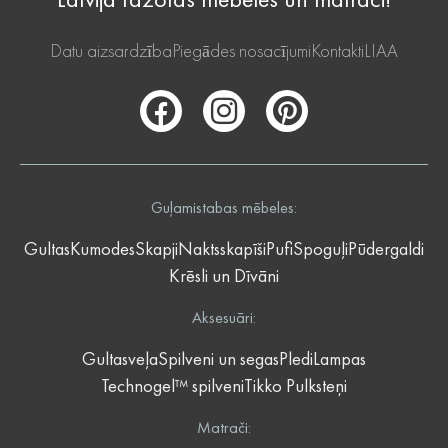
Datu aizsardzība
Piegādes nosacījumi
Kontakti
LIAA
Guļamistabas mēbeles:
Gultas
Kumodes
Skapji
Naktsskapīši
Pufi
Spoguļi
Pūdergaldi
Krēsli un Dīvāni
Aksesuāri:
Gultasveļa
Spilveni un segas
Pledi
Lampas
Technogel™ spilveni
Tikko Pulksteņi
Matrači: