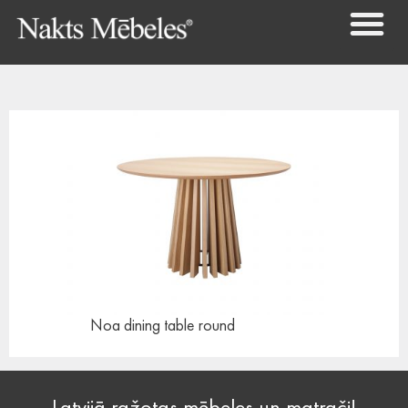
Noa dining table
round
Latvijā ražotas mēbeles un matrači!