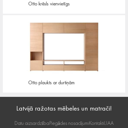
Otto krēsls
vienvietīgs
Otto plaukts
ar durtiņām
Latvijā ražotas mēbeles un matrači!
Datu aizsardzība
Piegādes nosacījumi
Kontakti
LIAA