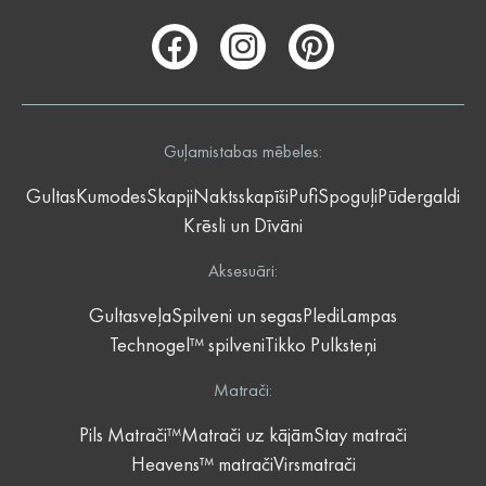
Guļamistabas mēbeles:
Gultas
Kumodes
Skapji
Naktsskapīši
Pufi
Spoguļi
Pūdergaldi
Krēsli un Dīvāni
Aksesuāri:
Gultasveļa
Spilveni un segas
Pledi
Lampas
Technogel™ spilveni
Tikko Pulksteņi
Matrači:
Pils Matrači™
Matrači uz kājām
Stay matrači
Heavens™ matrači
Virsmatrači