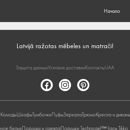
Начало
Latvijā ražotas mēbeles un matrači!
Защита данных
Условия доставки
Контакты
LIAA
и
Комоды
Шкафы
Тумбочки
Пуфы
Зеркала
Трюмо
Кресла и диван
ное белье
Подушки и одеяла
Подушки Technogel™
Часы Tikko