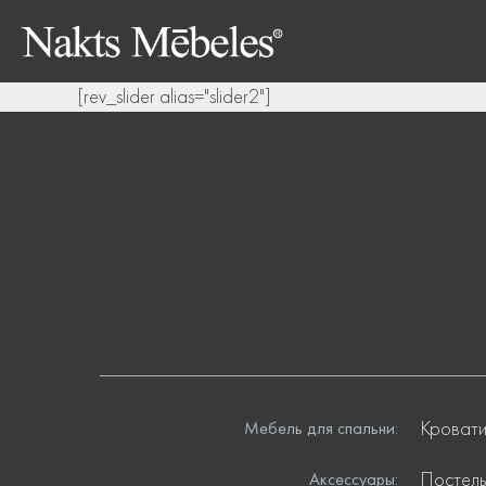
[rev_slider alias="slider2"]
Кроват
Мебель для спальни:
Постель
Аксессуары: