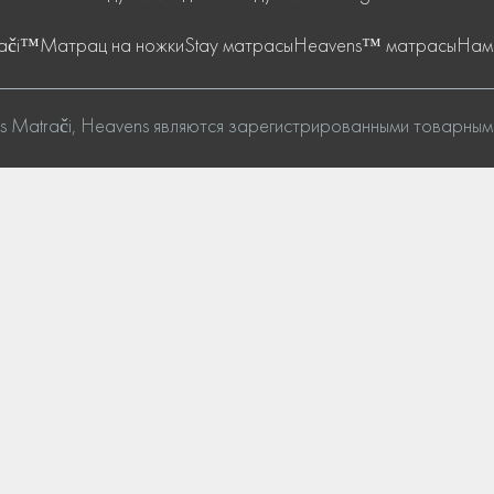
rači™
Mатрац на ножки
Stay матрасы
Heavens™ матрасы
Нам
ils Matrači, Heavens являются зарегистрированными товарным