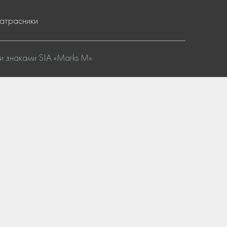
атрасники
и знаками SIA «Marks M».