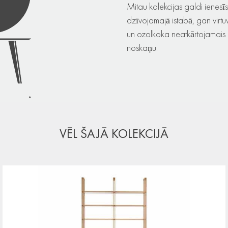
Mitau kolekcijas galdi ienesī
dzīvojamajā istabā, gan virtuv
un ozolkoka neatkārtojamais ra
noskaņu.
VĒL ŠAJĀ KOLEKCIJĀ