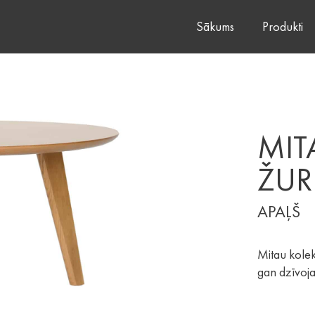
Sākums
Produkti
MIT
ŽUR
APAĻŠ
Mitau kolek
gan dzīvojam