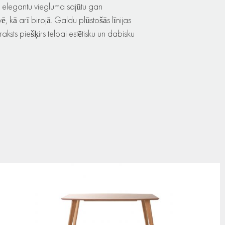
s elegantu viegluma sajūtu gan
ē, kā arī birojā. Galdu plūstošās līnijas
ksts piešķirs telpai estētisku un dabisku