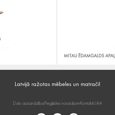
MITAU ĒDAMGALDS
APA
Latvijā ražotas mēbeles un matrači!
Datu aizsardzība
Piegādes nosacījumi
Kontakti
LIAA