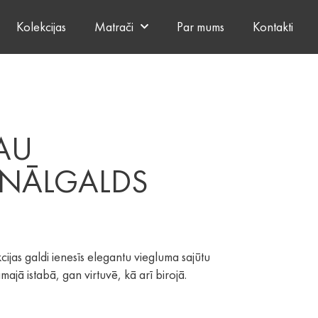
Kolekcijas
Matrači
Par mums
Kontakti
AU
NĀLGALDS
cijas galdi ienesīs elegantu viegluma sajūtu
ajā istabā, gan virtuvē, kā arī birojā.