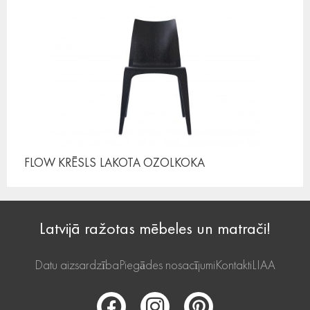
FLOW KRĒSLS
LAKOTA OZOLKOKA
Latvijā ražotas mēbeles un matrači!
Datu aizsardzība
Piegādes nosacījumi
Kontakti
LIAA