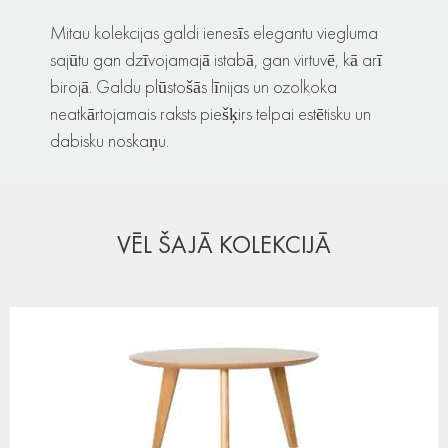
Mitau kolekcijas galdi ienesīs elegantu viegluma
sajūtu gan dzīvojamajā istabā, gan virtuvē, kā arī
birojā. Galdu plūstošās līnijas un ozolkoka
neatkārtojamais raksts piešķirs telpai estētisku un
dabisku noskaņu.
VĒL ŠAJĀ KOLEKCIJĀ