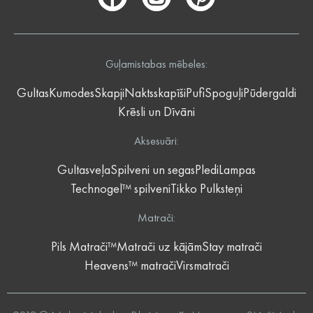
Guļamistabas mēbeles:
Gultas
Kumodes
Skapji
Naktsskapīši
Pufi
Spoguļi
Pūdergaldi
Krēsli un Dīvāni
Aksesuāri:
Gultasveļa
Spilveni un segas
Pledi
Lampas
Technogel™ spilveni
Tikko Pulksteņi
Matrači:
Pils Matrači™
Matrači uz kājām
Stay matrači
Heavens™ matrači
Virsmatrači