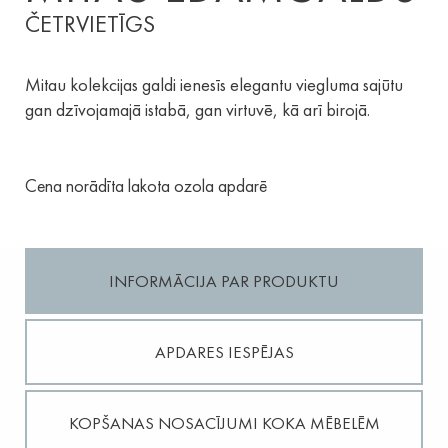
ČETRVIETĪGS
Mitau kolekcijas galdi ienesīs elegantu viegluma sajūtu
gan dzīvojamajā istabā, gan virtuvē, kā arī birojā.
Cena norādīta lakota ozola apdarē
INFORMĀCIJA PAR PRODUKTU
APDARES IESPĒJAS
KOPŠANAS NOSACĪJUMI KOKA MĒBELĒM