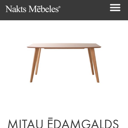
MITAU ĒDAMGALDS