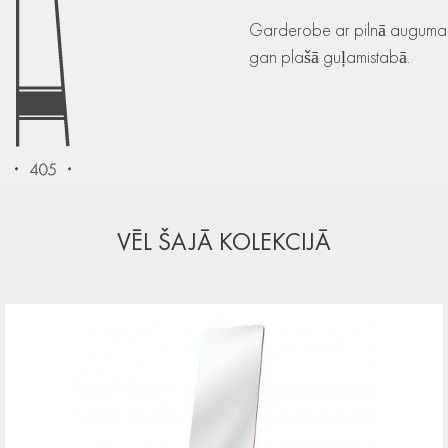
Garderobe ar pilnā auguma sp
gan plašā guļamistabā.
VĒL ŠAJĀ KOLEKCIJĀ