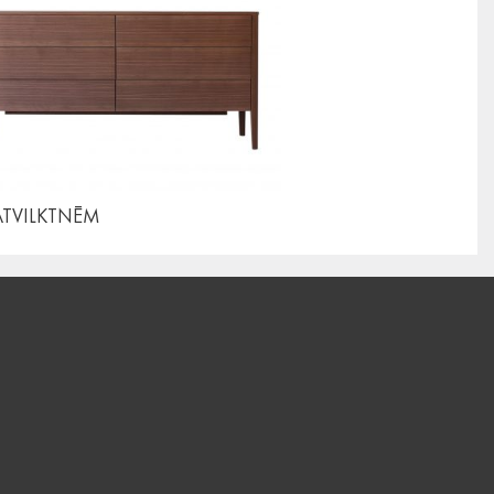
ATVILKTNĒM