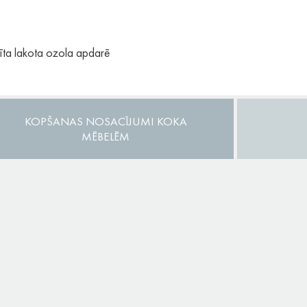
ta lakota ozola apdarē
KOPŠANAS NOSACĪJUMI KOKA
MĒBELĒM