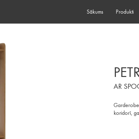
Sākums
Produkti
PET
AR SPO
Garderobe a
koridorī, g