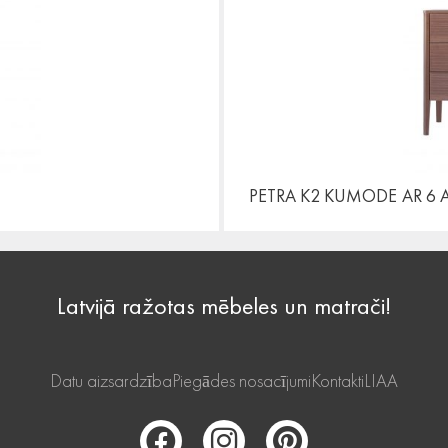
PETRA K2 KUMODE
AR 6 
Latvijā ražotas mēbeles un matrači!
Datu aizsardzība
Piegādes nosacījumi
Kontakti
LIAA