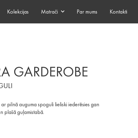
Kolekcijas
Matrači
Par mums
Kontakti
RA GARDEROBE
GULI
r pilnā auguma spoguli lieliski iederēsies gan
an plašā guļamistabā.