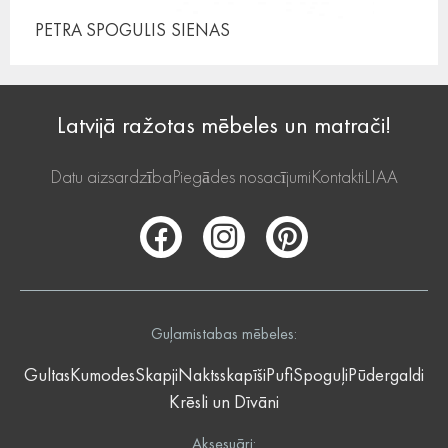
PETRA SPOGULIS
SIENAS
Latvijā ražotas mēbeles un matrači!
Datu aizsardzība
Piegādes nosacījumi
Kontakti
LIAA
Guļamistabas mēbeles:
Gultas
Kumodes
Skapji
Naktsskapīši
Pufi
Spoguļi
Pūdergaldi
Krēsli un Dīvāni
Aksesuāri: