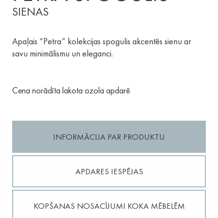
SIENAS
Apaļais “Petra” kolekcijas spogulis akcentēs sienu ar
savu minimālismu un eleganci.
Cena norādīta lakota ozola apdarē
INFORMĀCIJA PAR PRODUKTU
APDARES IESPĒJAS
KOPŠANAS NOSACĪJUMI KOKA MĒBELĒM